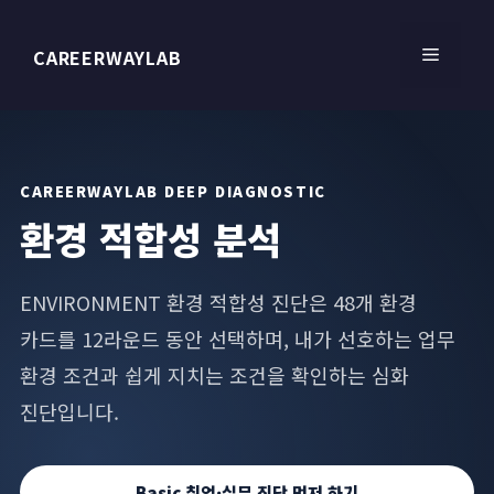
컨
텐
메
CAREERWAYLAB
츠
로
건
뉴
너
뛰
CAREERWAYLAB DEEP DIAGNOSTIC
기
환경 적합성 분석
ENVIRONMENT 환경 적합성 진단은 48개 환경
카드를 12라운드 동안 선택하며, 내가 선호하는 업무
환경 조건과 쉽게 지치는 조건을 확인하는 심화
진단입니다.
Basic 취업·실무 진단 먼저 하기