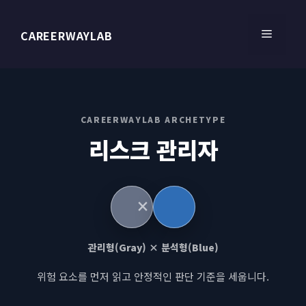
컨
텐
메
CAREERWAYLAB
츠
로
건
뉴
너
뛰
CAREERWAYLAB ARCHETYPE
기
리스크 관리자
관리형(Gray) × 분석형(Blue)
위험 요소를 먼저 읽고 안정적인 판단 기준을 세웁니다.