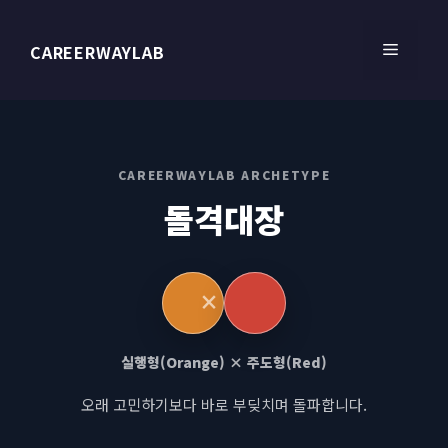
컨
텐
메
CAREERWAYLAB
츠
로
건
뉴
너
뛰
CAREERWAYLAB ARCHETYPE
기
돌격대장
실행형(Orange) × 주도형(Red)
오래 고민하기보다 바로 부딪치며 돌파합니다.