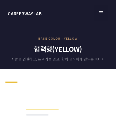
컨
텐
메
CAREERWAYLAB
츠
로
건
뉴
너
BASE COLOR · YELLOW
뛰
협력형(YELLOW)
기
사람을 연결하고, 분위기를 읽고, 함께 움직이게 만드는 에너지